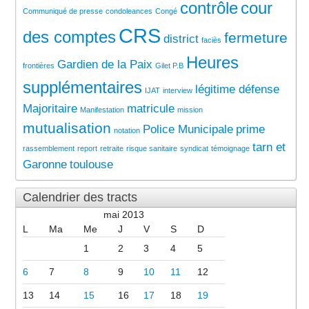
contrôle
cour
Communiqué de presse
condoleances
Congé
CRS
des comptes
fermeture
district
faciès
Heures
Gardien de la Paix
frontières
Gilet P.B
supplémentaires
légitime défense
IJAT
interview
Majoritaire
matricule
Manifestation
mission
mutualisation
Police Municipale
prime
notation
tarn et
rassemblement
report
retraite
risque sanitaire
syndicat
témoignage
Garonne
toulouse
Calendrier des tracts
mai 2013
L
Ma
Me
J
V
S
D
1
2
3
4
5
6
7
8
9
10
11
12
13
14
15
16
17
18
19