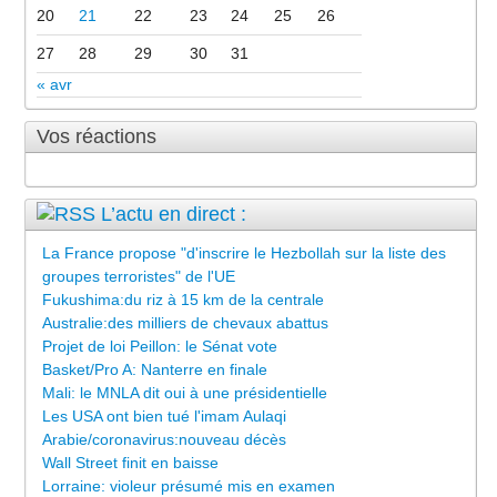
20
21
22
23
24
25
26
27
28
29
30
31
« avr
Vos réactions
L’actu en direct :
La France propose "d'inscrire le Hezbollah sur la liste des
groupes terroristes" de l'UE
Fukushima:du riz à 15 km de la centrale
Australie:des milliers de chevaux abattus
Projet de loi Peillon: le Sénat vote
Basket/Pro A: Nanterre en finale
Mali: le MNLA dit oui à une présidentielle
Les USA ont bien tué l'imam Aulaqi
Arabie/coronavirus:nouveau décès
Wall Street finit en baisse
Lorraine: violeur présumé mis en examen