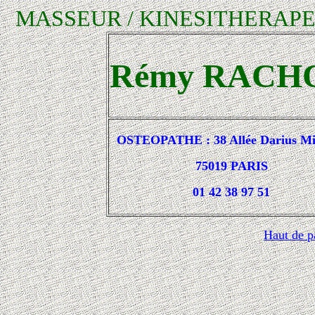
MASSEUR / KINESITHERAPE
Rémy RACH
OSTEOPATHE : 38 Allée Darius Mi
75019 PARIS
01 42 38 97 51
Haut de p