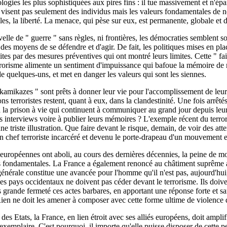
ologies les plus sophistiquées aux pires fins : il tue massivement et n'é
e visent pas seulement des individus mais les valeurs fondamentales de 
lles, la liberté. La menace, qui pèse sur eux, est permanente, globale et d
elle de " guerre " sans règles, ni frontières, les démocraties semblent 
des moyens de se défendre et d'agir. De fait, les politiques mises en plac
ites par des mesures préventives qui ont montré leurs limites. Cette " fa
rrorisme alimente un sentiment d'impuissance qui bafoue la mémoire de m
e quelques-uns, et met en danger les valeurs qui sont les siennes.
 " kamikazes " sont prêts à donner leur vie pour l'accomplissement de leur
ns terroristes restent, quant à eux, dans la clandestinité. Une fois arrêté
 la prison à vie qui continuent à communiquer au grand jour depuis leur
s interviews voire à publier leurs mémoires ? L'exemple récent du terro
 triste illustration. Que faire devant le risque, demain, de voir des att
'un chef terroriste incarcéré et devenu le porte-drapeau d'un mouvement 
européennes ont aboli, au cours des dernières décennies, la peine de m
s fondamentales. La France a également renoncé au châtiment suprême a
énérale constitue une avancée pour l'homme qu'il n'est pas, aujourd'hui
les pays occidentaux ne doivent pas céder devant le terrorisme. Ils doive
 grande fermeté ces actes barbares, en apportant une réponse forte et 
Rien ne doit les amener à composer avec cette forme ultime de violence q
des Etats, la France, en lien étroit avec ses alliés européens, doit amplifie
 exemplaire. C'est pourquoi, il importe qu'elle puisse disposer de cette p