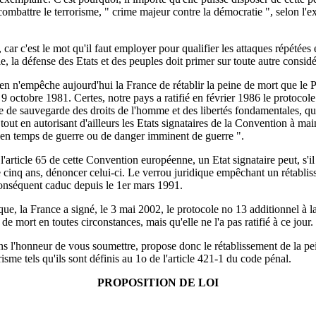
 combattre le terrorisme, " crime majeur contre la démocratie ", selon l'
car c'est le mot qu'il faut employer pour qualifier les attaques répétées 
e, la défense des Etats et des peuples doit primer sur toute autre considé
rien n'empêche aujourd'hui la France de rétablir la peine de mort que le 
 9 octobre 1981. Certes, notre pays a ratifié en février 1986 le protocole
de sauvegarde des droits de l'homme et des libertés fondamentales, qui
tout en autorisant d'ailleurs les Etats signataires de la Convention à mai
en temps de guerre ou de danger imminent de guerre ".
'article 65 de cette Convention européenne, un Etat signataire peut, s'il 
e cinq ans, dénoncer celui-ci. Le verrou juridique empêchant un rétablis
conséquent caduc depuis le 1er mars 1991.
que, la France a signé, le 3 mai 2002, le protocole no 13 additionnel à la
e de mort en toutes circonstances, mais qu'elle ne l'a pas ratifié à ce jour.
s l'honneur de vous soumettre, propose donc le rétablissement de la pe
risme tels qu'ils sont définis au 1o de l'article 421-1 du code pénal.
PROPOSITION DE LOI