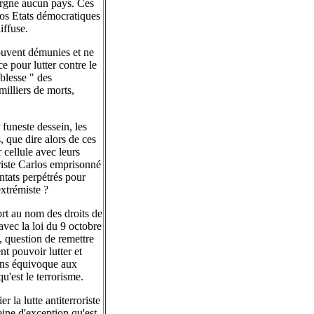
pargne aucun pays. Ces
nos Etats démocratiques
iffuse.
souvent démunies et ne
e pour lutter contre le
iblesse " des
illiers de morts,
 funeste dessein, les
s, que dire alors de ces
 cellule avec leurs
riste Carlos emprisonné
entats perpétrés pour
extrémiste ?
ort au nom des droits de
vec la loi du 9 octobre
, question de remettre
nt pouvoir lutter et
sans équivoque aux
u'est le terrorisme.
r la lutte antiterroriste
eine d'exception qu'est