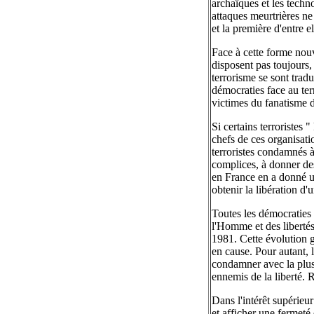
archaïques et les techn
attaques meurtrières n
et la première d'entre e
Face à cette forme nouv
disposent pas toujours, 
terrorisme se sont tradu
démocraties face au te
victimes du fanatisme d
Si certains terroristes
chefs de ces organisatio
terroristes condamnés à
complices, à donner de
en France en a donné une
obtenir la libération d
Toutes les démocraties 
l'Homme et des liberté
1981. Cette évolution g
en cause. Pour autant, 
condamner avec la plus
ennemis de la liberté. 
Dans l'intérêt supérieur 
et afficher une fermeté