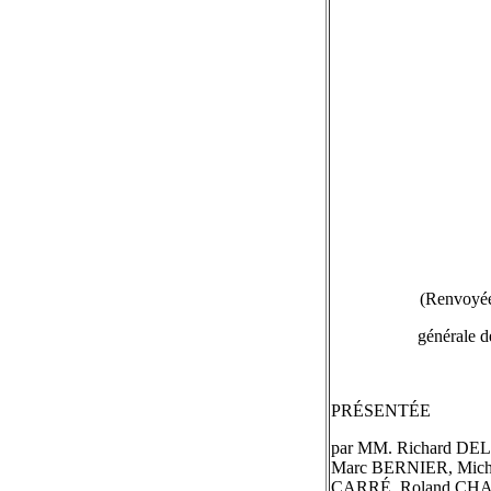
(Renvoyée 
générale d
PRÉSENTÉE
par MM. Richard D
Marc BERNIER, Mic
CARRÉ, Roland CHAS