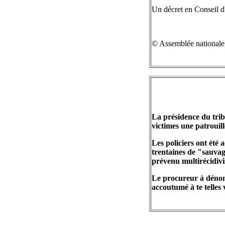
Un décret en Conseil d'E
© Assemblée nationale
La présidence du tribu
victimes une patrouil
Les policiers ont été 
trentaines de "sauvag
prévenu multirécidivi
Le procureur à dénonc
accoutumé à te telles