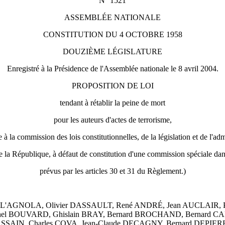
N° 1521
ASSEMBLÉE NATIONALE
CONSTITUTION DU 4 OCTOBRE 1958
DOUZIÈME LÉGISLATURE
Enregistré à la Présidence de l'Assemblée nationale le 8 avril 2004.
PROPOSITION DE LOI
tendant à rétablir la peine de mort
pour les auteurs d'actes de terrorisme,
à la commission des lois constitutionnelles, de la législation et de l'adm
e la République, à défaut de constitution d'une commission spéciale dans
prévus par les articles 30 et 31 du Règlement.)
ELL'AGNOLA, Olivier DASSAULT, René ANDRÉ, Jean AUCLAIR, 
hel BOUVARD, Ghislain BRAY, Bernard BROCHAND, Bernard C
SAIN, Charles COVA, Jean-Claude DECAGNY, Bernard DEPIERRE