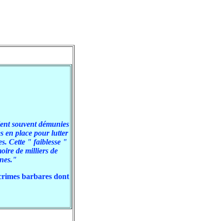
blent souvent démunies
es en place pour lutter
s. Cette " faiblesse "
ire de milliers de
nnes."
crimes barbares dont