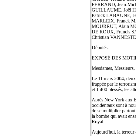
FERRAND, Jean-Mich
GUILLAUME, Joël H
Patrick LABAUNE, Je
MARLEIX, Franck M
MOURRUT, Alain MOY
DE ROUX, Francis S
Christian VANNESTE
Députés.
EXPOSÉ DES MOTI
Mesdames, Messieurs,
Le 11 mars 2004, deux a
frappée par le terrorism
et 1 400 blessés, les a
Après New York aux Et
occidentaux sont à nouv
de se multiplier partou
la bombe qui avait ens
Royal.
Aujourd'hui, la terreur