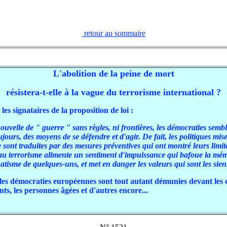
retour au sommaire
L'abolition de la peine de mort
résistera-t-elle à la vague du terrorisme international ?
les signataires de la proposition de loi :
ouvelle de " guerre " sans règles, ni frontières, les démocraties sem
ujours, des moyens de se défendre et d'agir. De fait, les politiques mis
e sont traduites par des mesures préventives qui ont montré leurs limite
au terrorisme alimente un sentiment d'impuissance qui bafoue la mémo
natisme de quelques-uns, et met en danger les valeurs qui sont les sie
es démocraties européennes sont tout autant démunies devant les 
nts, les personnes âgées et d'autres encore...