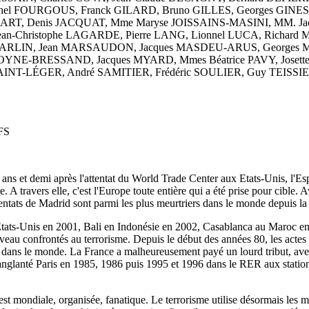
el FOURGOUS, Franck GILARD, Bruno GILLES, Georges GINEST
ART, Denis JACQUAT, Mme Maryse JOISSAINS-MASINI, MM. J
an-Christophe LAGARDE, Pierre LANG, Lionnel LUCA, Richard 
ARLIN, Jean MARSAUDON, Jacques MASDEU-ARUS, Georges 
NE-BRESSAND, Jacques MYARD, Mmes Béatrice PAVY, Josette
AINT-LÉGER, André SAMITIER, Frédéric SOULIER, Guy TEISSI
FS
ns et demi après l'attentat du World Trade Center aux Etats-Unis, l'Esp
e. A travers elle, c'est l'Europe toute entière qui a été prise pour cible.
ttentats de Madrid sont parmi les plus meurtriers dans le monde depuis la
ats-Unis en 2001, Bali en Indonésie en 2002, Casablanca au Maroc en
eau confrontés au terrorisme. Depuis le début des années 80, les actes t
t dans le monde. La France a malheureusement payé un lourd tribut, avec
anglanté Paris en 1985, 1986 puis 1995 et 1996 dans le RER aux station
 est mondiale, organisée, fanatique. Le terrorisme utilise désormais les 