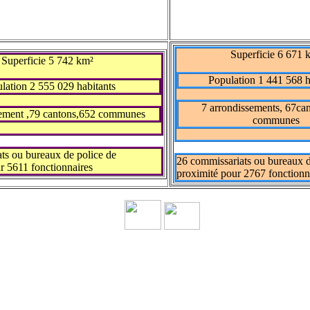
Superficie 6 671 
Superficie 5 742 km²
Population 1 441 568 h
lation 2 555 029 habitants
7 arrondissements, 67ca
sement ,79 cantons,652 communes
communes
ts ou bureaux de police de
26 commissariats ou bureaux d
r 5611 fonctionnaires
proximité pour 2767 fonctionn