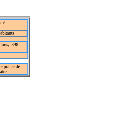
km²
abitants
ntons, 898
e police de
aires