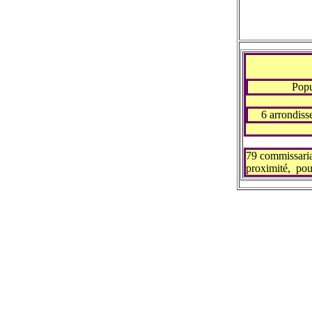
Popu
6 arrondis
79 commissaria
proximité, pou