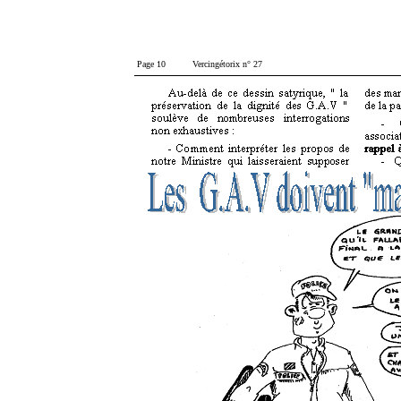
Page 10 Vercingétorix n° 27