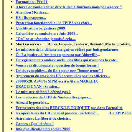
Formation : Péril ?
A force de vouloir faire dire le droit, finirions-nous par agacer ?
Attention ! Radars...
HS : Ils craquent...
Protection fonctionnelle : la FPIP à vos côtés...
Qualification brigadiers 2009
Calendrier commissions : Juin 2008...
"On" ne se résoudra jamais à cela....
Mort en service : ... Après
Jacques
,
Frédéric
,
Reynald
,
Michel
,
Colette
,
Le ministre de la défense assigné en référé par huit gendarmes
Ô ! La justice...d'Amiens en passant par Abbeville
...
Enregistrements audiovisuels : des films qui n'ont pas la cote...
Vous avez dit triennale : question de bonne forme !
Unités cynophiles... du flair pour une "bonne tenue" !
Apurement du stock des HS accumulées par les officiers...
20080528: ASVP le SIPM écrit à Alain MARLEIX
DRAGUIGNAN : Soutien...
Le ministre défend ? défend pas ?
Les médecins du CHU de Nantes allergiques...
Assez d'hypocrisie...
Fermetures des sites BERCK/LE TOUQUET pas dans l'actualité
les opérateurs du CIC ne sont pas des "raclettes"...
............
La FPIP ente
Astreintes : La liberté de choisir...
Cannes : Quel cinéma !
Info qualification brigadier 2009
...