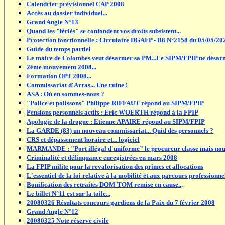
Calendrier prévisionnel CAP 2008
Accès au dossier individuel...
Grand Angle N°13
Quand les "fériés" se confondent vos droits subsistent...
Protection fonctionnelle : Circulaire DGAFP - B8 N°2158 du 05/05/20
Guide du temps partiel
Le maire de Colombes veut désarmer sa PM...Le SIPM/FPIP ne désarme p
2éme mouvement 2008...
Formation OPJ 2008...
Commissariat d'Arras... Une ruine !
ASA : Où en sommes-nous ?
"Police et polissons" Philippe RIFFAUT répond au SIPM/FPIP
Pensions personnels actifs : Eric WOERTH répond à la FPIP
Apologie de la drogue : Etienne APAIRE répond au SIPM/FPIP
La GARDE (83) un nouveau commissariat... Quid des personnels ?
CRS et dépassement horaire et... logiciel
MARMANDE : "Port illégal d'uniforme" le procureur classe mais nous r
Criminalité et délinquance enregistrées en mars 2008
La FPIP milite pour la revalorisation des primes et allocations
L'essentiel de la loi relative à la mobilité et aux parcours professionne
Bonification des retraites DOM-TOM remise en cause..
.
Le billet N°11 est sur la toile...
20080326 Résultats concours gardiens de la Paix du 7 février 2008
Grand Angle N°12
20080325 Note réserve civile