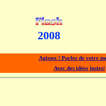
2008
Agissez ! Parlez de votre mét
Avec des idées justes!