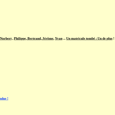
Norbert
,
Philippe, Bertrand, Jérôme
,
Yvan
...
Un matricule tombé : Un de plus
!
ndue !