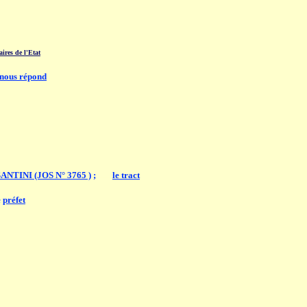
ires de l'Etat
 nous répond
 SANTINI (JOS N° 3765 )
;
......
le tract
e
préfet