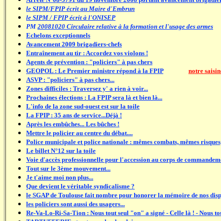
le SIPM/FPIP écrit au Maire d'Embrun
le SIPM / FPIP écrit à l'ONISEP
PM
20081020 Circulaire relative à la formation et l'usage des armes
Echelons exceptionnels
Avancement 2009 brigadiers-chefs
Entraînement au tir : Accordez vos violons !
Agents de prévention : "policiers" à pas chers
GEOPOL : Le Premier ministre répond à la FPIP
................
notre saisin
ASVP : "policiers" à pas chers...
Zones difficiles : Traversez y' a rien à voir...
Prochaines élections : La FPIP sera là et bien là...
L'info de la zone sud-ouest est sur la toile
La FPIP : 35 ans de service...Déjà !
Après les embûches... Les bûches !
Mettre le policier au centre du débat....
Police municipale et police nationale : mêmes combats, mêmes risque
Le billet N°12 sur la toile
Voie d'accès professionnelle pour l'accession au corps de commandemen
Tout sur le 3ème mouvement...
Je t'aime moi non plus...
Que devient le véritable syndicalisme ?
le SGAP de Toulouse fait nombre pour honorer la mémoire de nos disp
les policiers sont aussi des usagers...
Re-Va-Lo-Ri-Sa-Tion : Nous tout seul "on" a signé - Celle là ! - Nous tout