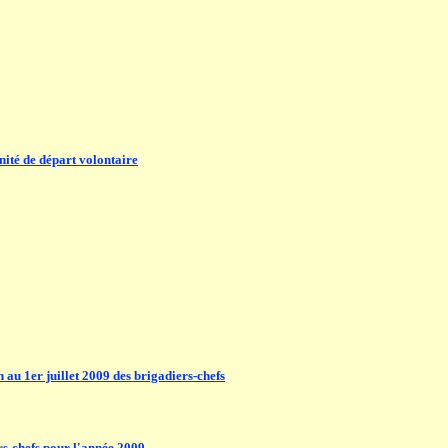
nité de départ volontaire
 au 1er juillet 2009 des brigadiers-chefs
s-chefs pour l'année 2009