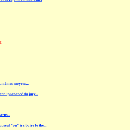
e
s, mêmes moyens...
t : prononcé du jury...
arus...
 seul "on" ira boire le thé...