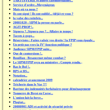
TARTUFFERIE et autres calembredaines...
Service d'ordre...Moyenâgeux
Mais où va nous ?
Ils ont signé ! Ils ont oublié... (déjà) et vous ?
la valse des roitelets...
20081020 : SIPM la presse en parle...
AGIT-PROP !..
Signera ?..Signera pas ?... Affaire te temps !
Tacots à gogo...
Réservistes : Faites valoir vos droits ! la FPIP vous épaule...
Un petit pas vers la IV° fonction publique ?
Audience SIPM/FPIP suite...
Que de contorsions !..
Rouillan - Besancenot même combat ?
Le SIPM/FPIP reçu au ministère : Compte rendu.
..
Ras le Bol !..
RPS et HS...
Notation...
calendrier avancement 2009
Tricherie dans le Var !?!
Barème des indemnités forfaitaires pour déménagement
Tonnerre de Brest en Corse...
L'union fait la force...
Plagiat...
20080901 ADS et activité de sécurité privée