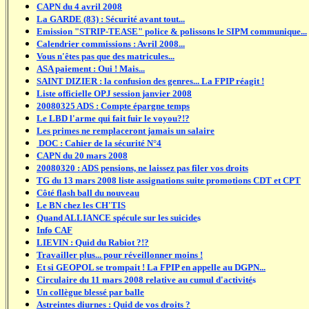
CAPN du 4 avril 2008
La GARDE (83) : Sécurité avant tout...
Emission "STRIP-TEASE" police & polissons le SIPM communique...
Calendrier commissions : Avril 2008...
Vous n'êtes pas que des matricules...
ASA paiement : Oui ! Mais...
SAINT DIZIER : la confusion des genres... La FPIP réagit !
Liste officielle OPJ session janvier 2008
20080325 ADS : Compte épargne temps
Le LBD l'arme qui fait fuir le voyou?!?
Les primes ne remplaceront jamais un salaire
DOC : Cahier de la sécurité N°4
CAPN du 20 mars 2008
20080320 : ADS pensions, ne laissez pas filer vos droits
TG du 13 mars 2008 liste assignations suite promotions CDT et CPT
Côté flash ball du nouveau
Le BN chez les CH'TIS
Quand ALLIANCE spécule sur les suicide
s
Info CAF
LIEVIN : Quid du Rabiot ?!?
Travailler plus... pour réveillonner moins !
Et si GEOPOL se trompait ! La FPIP en appelle au DGPN...
Circulaire du 11 mars 2008 relative au cumul d'activité
s
Un collègue blessé par balle
Astreintes diurnes : Quid de vos droits ?