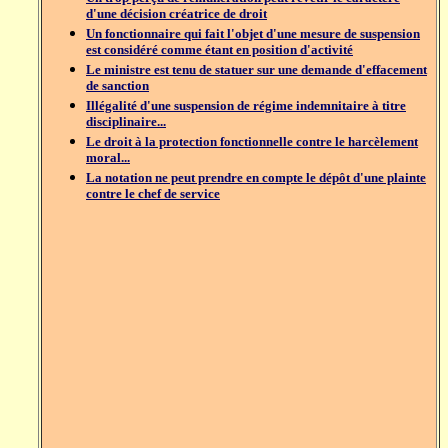
d'une décision créatrice de droit
Un fonctionnaire qui fait l'objet d'une mesure de suspension
est considéré comme étant en position d'activité
Le ministre est tenu de statuer sur une demande d'effacement
de sanction
Illégalité d'une suspension de régime indemnitaire à titre
disciplinaire...
Le droit à la protection fonctionnelle contre le harcèlement
moral...
La notation ne peut prendre en compte le dépôt d'une plainte
contre le chef de service