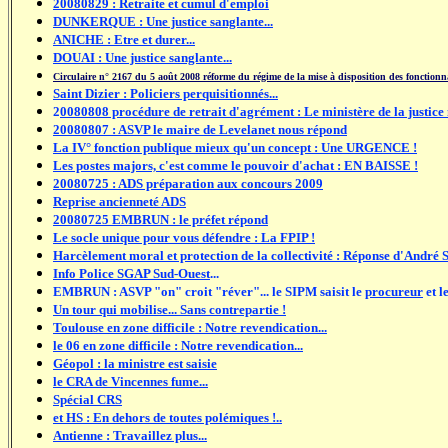
20080829 : Retraite et cumul d'emploi
DUNKERQUE : Une justice sanglante...
ANICHE : Etre et durer...
DOUAI : Une justice sanglante...
Circulaire n° 2167 du 5 août 2008 réforme du régime de la mise à disposition des fonctionna
Saint Dizier : Policiers perquisitionnés...
2
0080808 procédure de retrait d'agrément : Le ministère de la justice
20080807 : ASVP le maire de Levelanet nous répond
La IV° fonction publique mieux qu'un concept : Une URGENCE !
Les postes majors, c'est comme le pouvoir d'achat : EN BAISSE !
20080725 : ADS préparation aux concours 2009
Reprise ancienneté ADS
20080725 EMBRUN : le préfet répond
Le socle unique pour vous défendre : La FPIP !
Harcèlement moral et protection de la collectivité : Réponse d'André
Info Police SGAP Sud-Ouest
...
EMBRUN : ASVP "on" croit "réver"... le SIPM saisit le
procureur
et l
Un tour qui mobilise... Sans contrepartie !
Toulouse en zone difficile : Notre revendication...
le 06 en zone difficile : Notre revendication...
Géopol : la ministre est saisie
le CRA de Vincennes fume...
Spécial CRS
et HS : En dehors de toutes polémiques !..
Antienne : Travaillez plus...