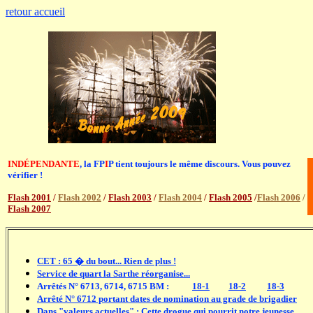
retour accueil
INDÉPENDANTE
, la FP
I
P tient toujours le même discours. Vous pouvez
vérifier !
Flash 2001
/
Flash 2002
/
Flash 2003
/
Flash 2004
/
Flash 2005
/
Flash 2006
/
Flash 2007
CET : 65 � du bout... Rien de plus !
Service de quart la Sarthe réorganise...
Arrêtés N° 6713, 6714, 6715 BM :
.........
18-1
.........
18-2
..........
18-3
Arrêté N° 6712 portant dates de nomination au grade de brigadier
Dans "valeurs actuelles" : Cette drogue qui pourrit notre jeunesse...