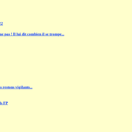
22
as ! Il lui dit combien il se trompe...
estons vigilants...
ls FP