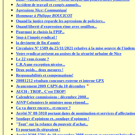
Accident de travail et congés annuels...
Agressions Nice: Communiqué
Hommage à Philippe BOUCICOT
Quand la justice regarde les agressions de policiers...
Quand liberté d'expression rime avec souillon...
Pourquoi je choisis la FPIP...
Stop à l'impôt syndical !
la devinette de fin d'année
Circulaire N° 1589 du 25/11/2021 relative à la mise oeuvre de l'indem
Votre syndicat présent au assises de la sécurité urbaine de Nice
Le 22 vous écoute ?
C.R.A une exception niçoise...
Deux poids... deux mesures !
Responsabilités et compensations!
20081212 résultats concours externe et interne GPX
*
Avancement 2009 CAPN du 10 décembre
AUCH : TROP... C'est TROP!
Calendrier commissions : décembre 2008...
ASVP Colomiers le ministre nous répond....
Ça va durer encore... et encore ?
Arrêté N° 08-5910 portant dates de nomination et services d'affectation
Sondage d'opinions et...sondage d'opinons !
"
Tout" sur la relance du pouvoir d'achat...
Et pourtant ils siègeaient !
Arrêté N°08-5791 du 19 novembre 2008 portant avancement brigadier