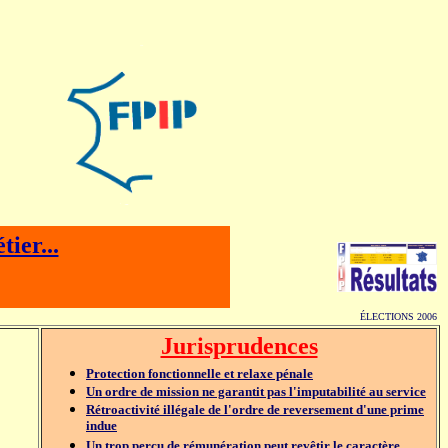
ier...
ÉLECTIONS 2006
Jurisprudences
Protection fonctionnelle et relaxe pénale
Un ordre de mission ne garantit pas l'imputabilité au service
Rétroactivité illégale de l'ordre de reversement d'une prime
indue
Un trop perçu de rémunération peut revêtir le caractère