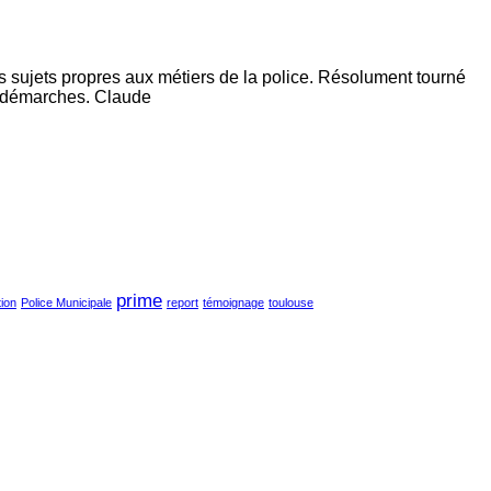
es sujets propres aux métiers de la police. Résolument tourné
s démarches. Claude
prime
tion
Police Municipale
report
témoignage
toulouse