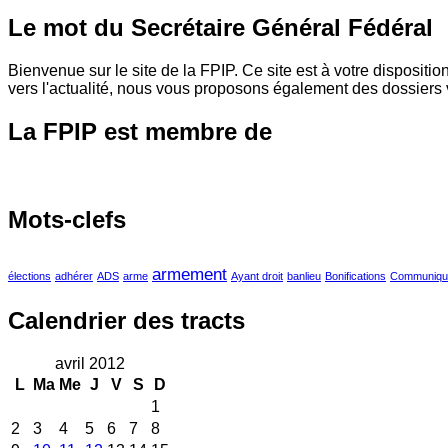
Le mot du Secrétaire Général Fédéral
Bienvenue sur le site de la FPIP. Ce site est à votre disposit
vers l'actualité, nous vous proposons également des dossie
La FPIP est membre de
Mots-clefs
armement
élections
adhérer
ADS
arme
Ayant droit
banlieu
Bonifications
Communiqué
Calendrier des tracts
avril 2012
L
Ma
Me
J
V
S
D
1
2
3
4
5
6
7
8