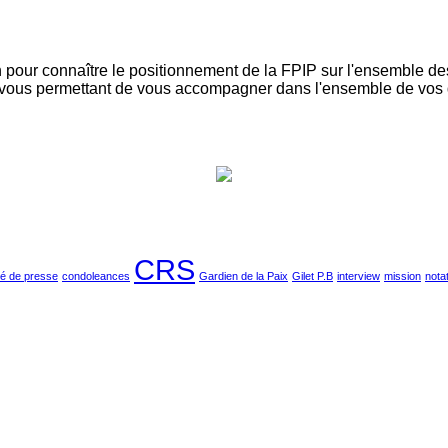
ion pour connaître le positionnement de la FPIP sur l'ensemble d
rs vous permettant de vous accompagner dans l'ensemble de vo
CRS
 de presse
condoleances
Gardien de la Paix
Gilet P.B
interview
mission
nota