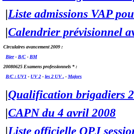
|
Liste admissions VAP po
|
Calendrier prévisionnel 
Circulaires avancement 2009 :
Bier
-
B/C
-
BM
20080625 Examens professionnels * :
B/C : UV1
-
UV 2
-
les 2 UV .
-
Majors
|
Qualification brigadiers 
|
CAPN du 4 avril 2008
|
Liste officielle OPJ sessi