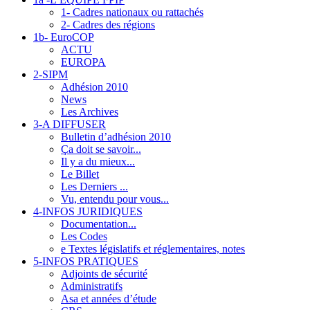
1- Cadres nationaux ou rattachés
2- Cadres des régions
1b- EuroCOP
ACTU
EUROPA
2-SIPM
Adhésion 2010
News
Les Archives
3-A DIFFUSER
Bulletin d’adhésion 2010
Ça doit se savoir...
Il y a du mieux...
Le Billet
Les Derniers ...
Vu, entendu pour vous...
4-INFOS JURIDIQUES
Documentation...
Les Codes
e Textes législatifs et réglementaires, notes
5-INFOS PRATIQUES
Adjoints de sécurité
Administratifs
Asa et années d’étude