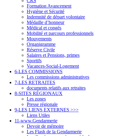
CRS
Formation Avancement
Hygiène et Sécurité
Indemnité de départ volontaire
Médaille d’honneur
Médical et congés
Mobilité et parcours professionnels
Mouvements
Organigramme
Réserve Civile
Salaires et Pensions, primes
Sportifs
Vacances-Social-Logement
6-LES COMMISSIONS
Les commissions administratives
7-LES RETRAITES
documents relatifs aux retraites
8-SITES RÉGIONAUX
Les zones
Presse régionale
9-LES LIENS EXTERNES >>>
Liens Utiles
11-www.Gendarmerie
Devoir de mémoire
Les Flash de la Gendarmerie