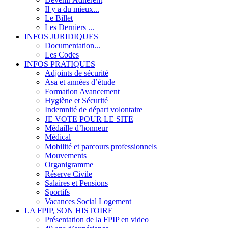
Il y a du mieux...
Le Billet
Les Derniers ...
INFOS JURIDIQUES
Documentation...
Les Codes
INFOS PRATIQUES
Adjoints de sécurité
Asa et années d’étude
Formation Avancement
Hygiène et Sécurité
Indemnité de départ volontaire
JE VOTE POUR LE SITE
Médaille d’honneur
Médical
Mobilité et parcours professionnels
Mouvements
Organigramme
Réserve Civile
Salaires et Pensions
Sportifs
Vacances Social Logement
LA FPIP, SON HISTOIRE
Présentation de la FPIP en video