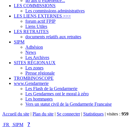
40 ans d’expérience...
LES COMMISSIONS
Les commissions administratives
LES LIENS EXTERNES >>>
forum actif FPIP
Liens Utiles
LES RETRAITES
documents relatifs aux retraites
SIPM
Adhésion
News
Les Archives
SITES RÉGIONAUX
Les zones
Presse régionale
TROMBINOSCOPE
www.Gendarmerie
Les Flash de la Gendarmerie
Les Gendarmes ont le moral à zéro
Les hommages
Vers un statut civil de la Gendarmerie Française
Accueil du site
|
Plan du site
|
Se connecter
|
Statistiques
|
visites :
959
?
FR
SIPM